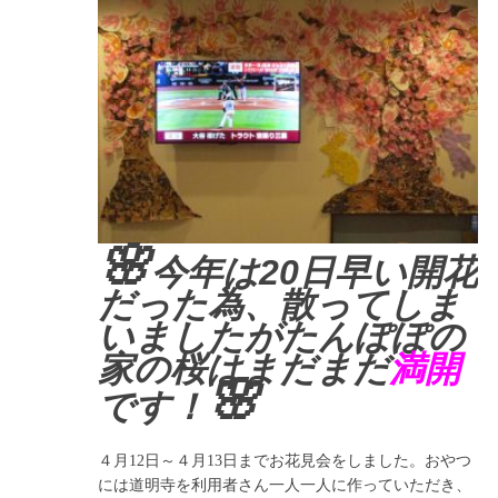
🌸
今年は20日早い開花
だった為、散ってしま
いましたがたんぽぽの
家の桜はまだまだ
満開
🌸
です！
４月12日～４月13日までお花見会をしました。おやつ
には道明寺を利用者さん一人一人に作っていただき、