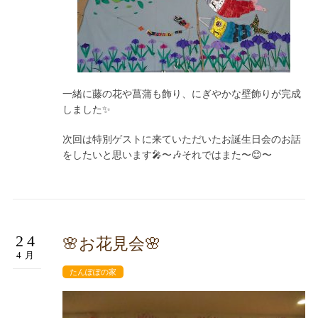
一緒に藤の花や菖蒲も飾り、にぎやかな壁飾りが完成
しました✨
次回は特別ゲストに来ていただいたお誕生日会のお話
をしたいと思います🎤〜🎶それではまた〜😊〜
24
🌸お花見会🌸
4月
たんぽぽの家