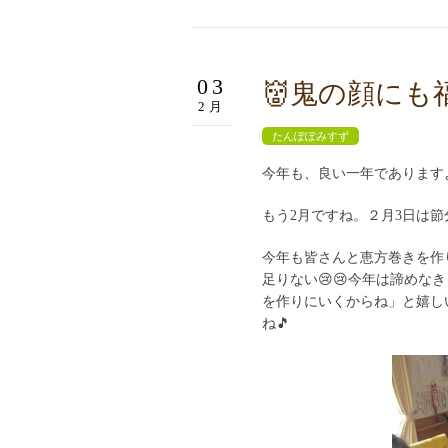
03
👹鬼の顔にも福
2月
たんぽぽみすず
今年も、良い一年でありますよ
もう2月ですね。２月3日は節
今年も皆さんと恵方巻きを作
足りない😢😢今年は諦めな
を作りにいくからね」と嬉し
ね🎵