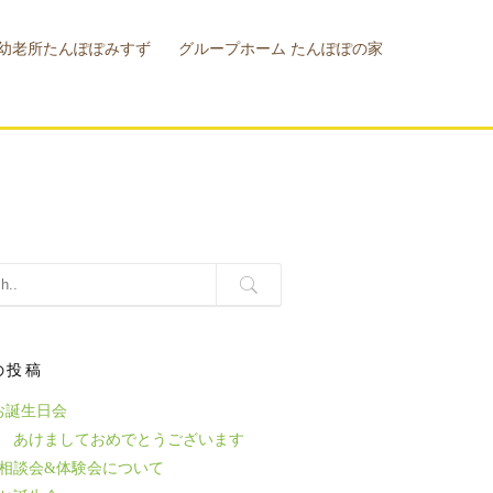
幼老所たんぽぽみすず
グループホーム たんぽぽの家
幼老所
設概要
の投稿
お誕生日会
6年 あけましておめでとうございます
相談会&体験会について