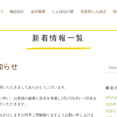
つ
施設紹介
会社概要
たんぽぽの家
宅老所たんぽぽ
宅
概要
お問い合わせ
小規模多機能型
たんぽぽカフェ
介護支援センター
施設概要
宅老所
幸せお助け隊
施設概要
宅
施
新着情報一覧
知らせ
用いただきましてありがとうございます。
最近
4月の
伴い、お客様の健康と安全を考慮し2月27日(木)～3月末ま
ていただきます。
202
爪切り
おかけしますが何卒ご理解賜りますようお願い申し上げま