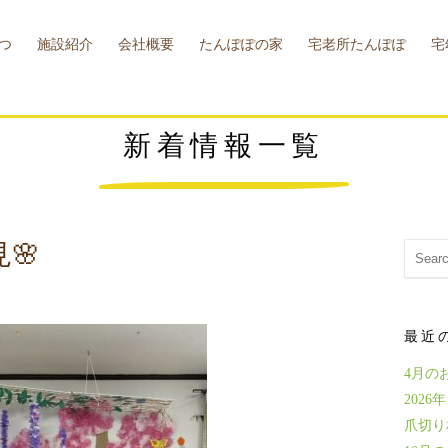
つ
施設紹介
会社概要
たんぽぽの家
宅老所たんぽぽ
宅
概要
お問い合わせ
小規模多機能型
たんぽぽカフェ
介護支援センター
施設概要
宅老所
幸せお助け隊
施設概要
宅
施
新着情報一覧
🌸
最近
4月の
202
爪切り