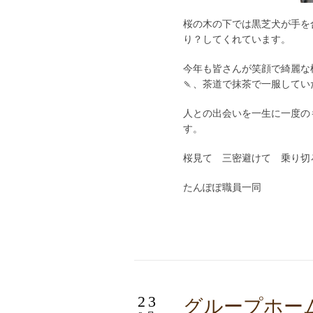
桜の木の下では黒芝犬が手を
り？してくれています。
今年も皆さんが笑顔で綺麗な
🍡、茶道で抹茶で一服して
人との出会いを一生に一度の
す。
桜見て 三密避けて 乗り切
たんぽぽ職員一同
23
グループホー