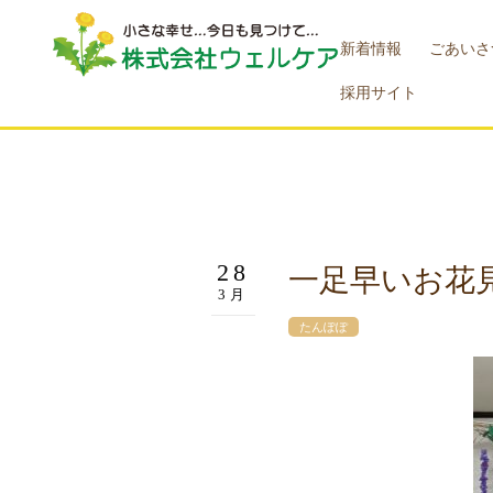
新着情報
ごあいさ
採用サイト
28
一足早いお花見
3月
たんぽぽ