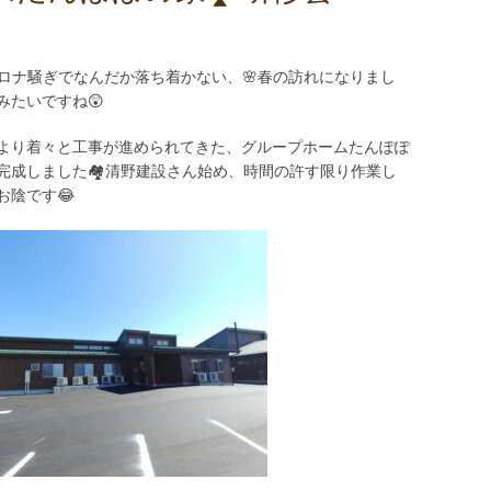
コロナ騒ぎでなんだか落ち着かない、🌸春の訪れになりまし
みたいですね😲
より着々と工事が進められてきた、グループホームたんぽぽ
完成しました🏘️清野建設さん始め、時間の許す限り作業し
お陰です😂