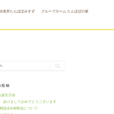
幼老所たんぽぽみすず
グループホーム たんぽぽの家
幼老所
設概要
の投稿
お誕生日会
6年 あけましておめでとうございます
相談会&体験会について