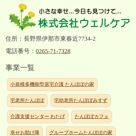
住所：長野県伊那市東春近7734-2
電話番号：
0265-71-7328
事業一覧
小規模多機能型居宅介護 たんぽぽの家
宅老所たんぽぽ
宅幼老所たんぽぽみすず
介護支援センター わたげ
たんぽぽカフェ
幸せお助け隊
グループホームたんぽぽの家