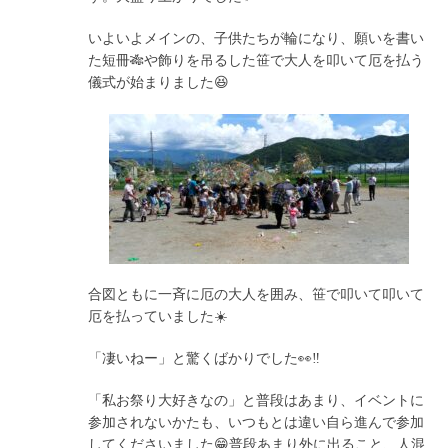
いよいよメインの、子供たちが輪になり、願いを書い
た短冊🎋や飾りを吊るした笹で大人を叩いて厄を払う
儀式が始まりました😆
合図ともに一斉に厄の大人を囲み、笹で叩いて叩いて
厄を払っていました☀️
「凄いねー」と驚くばかりでした👀‼️
「私お祭り大好きなの」と普段はあまり、イベントに
参加されないかたも、いつもとは違い自ら進んで参加
してくださいました😁普段あまり外に出ること、人混