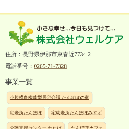
住所：長野県伊那市東春近7734-2
電話番号：
0265-71-7328
事業一覧
小規模多機能型居宅介護 たんぽぽの家
宅老所たんぽぽ
宅幼老所たんぽぽみすず
介護支援センター わたげ
たんぽぽカフェ