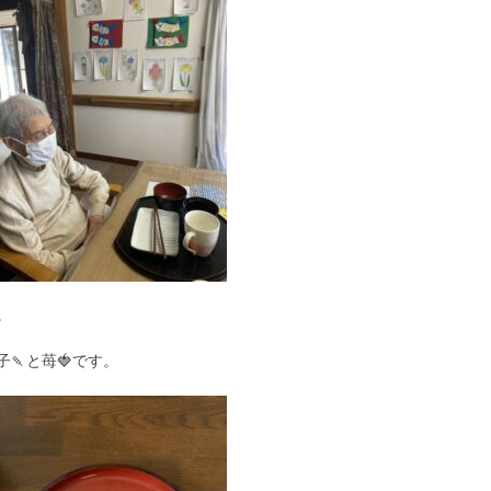
。
🍡と苺🍓です。