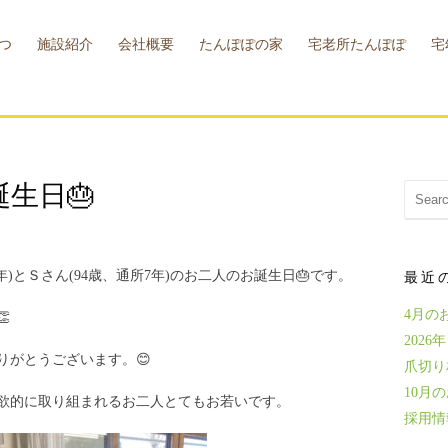
つ
施設紹介
会社概要
たんぽぽの家
宅老所たんぽぽ
宅
概要
お問い合わせ
小規模多機能型
たんぽぽカフェ
介護支援センター
施設概要
宅老所
幸せお助け隊
施設概要
宅
施
誕生日🎂
年)とＳさん(94歳、通所7年)のお二人のお誕生日🎂です。
最近
4月の

202
りがとうございます。😊
爪切り
10月
欲的に取り組まれるお二人とてもお若いです。
採用情