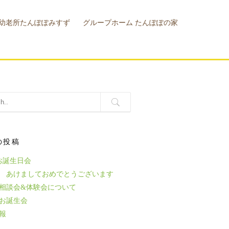
幼老所たんぽぽみすず
グループホーム たんぽぽの家
幼老所
設概要
の投稿
お誕生日会
6年 あけましておめでとうございます
相談会&体験会について
のお誕生会
報