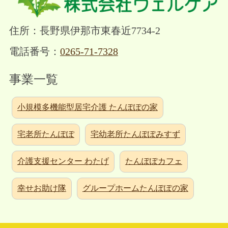
住所：長野県伊那市東春近7734-2
電話番号：
0265-71-7328
事業一覧
小規模多機能型居宅介護 たんぽぽの家
宅老所たんぽぽ
宅幼老所たんぽぽみすず
介護支援センター わたげ
たんぽぽカフェ
幸せお助け隊
グループホームたんぽぽの家