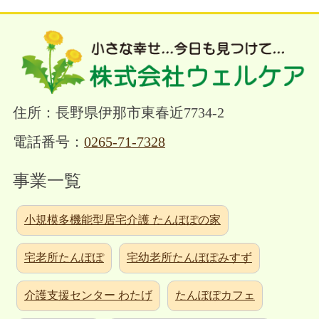
住所：長野県伊那市東春近7734-2
電話番号：
0265-71-7328
事業一覧
小規模多機能型居宅介護 たんぽぽの家
宅老所たんぽぽ
宅幼老所たんぽぽみすず
介護支援センター わたげ
たんぽぽカフェ