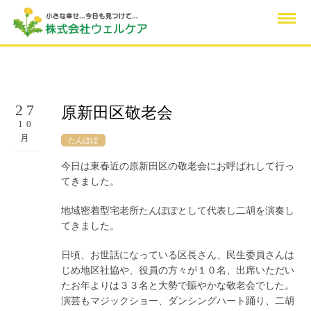
27
原新田区敬老会
10
月
たんぽぽ
今日は東春近の原新田区の敬老会にお呼ばれして行っ
てきました。
地域密着型宅老所たんぽぽとして代表し二胡を演奏し
てきました。
日頃、お世話になっている区長さん、民生委員さんは
じめ地区社協や、役員の方々が１０名、出席いただい
たお年よりは３３名と大勢で賑やかな敬老会でした。
演芸もマジックショー、ダンシングハート踊り、二胡