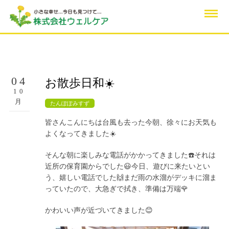
04
お散歩日和☀️
10
月
たんぽぽみすず
皆さんこんにちは台風も去った今朝、徐々にお天気も
よくなってきました☀️
そんな朝に楽しみな電話がかかってきました☎️それは
近所の保育園からでした😃今日、遊びに来たいとい
う、嬉しい電話でした🙌まだ雨の水溜がデッキに溜ま
っていたので、大急ぎで拭き、準備は万端🌹
かわいい声が近づいてきました😊