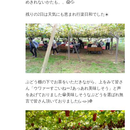
めきれないかたも、、😱💦
残りの2日は天気にも恵まれ行楽日和でした☀️
ぶどう棚の下でお茶をいただきながら、上をみて皆さ
ん「ウワァーすごいねー⤴️あっあれ美味しそう」と声
をあげておりました😁美味しそうなぶどうを選ばれ無
言で皆さん頂いておりました(｡-ω-)🍇