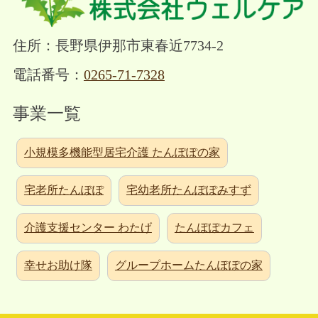
住所：長野県伊那市東春近7734-2
電話番号：
0265-71-7328
事業一覧
小規模多機能型居宅介護 たんぽぽの家
宅老所たんぽぽ
宅幼老所たんぽぽみすず
介護支援センター わたげ
たんぽぽカフェ
幸せお助け隊
グループホームたんぽぽの家