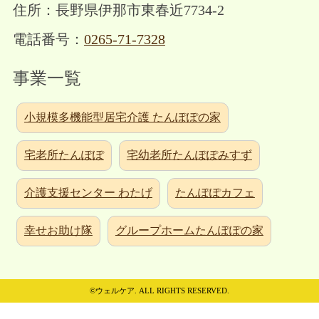
住所：長野県伊那市東春近7734-2
電話番号：
0265-71-7328
事業一覧
小規模多機能型居宅介護 たんぽぽの家
宅老所たんぽぽ
宅幼老所たんぽぽみすず
介護支援センター わたげ
たんぽぽカフェ
幸せお助け隊
グループホームたんぽぽの家
©ウェルケア. ALL RIGHTS RESERVED.